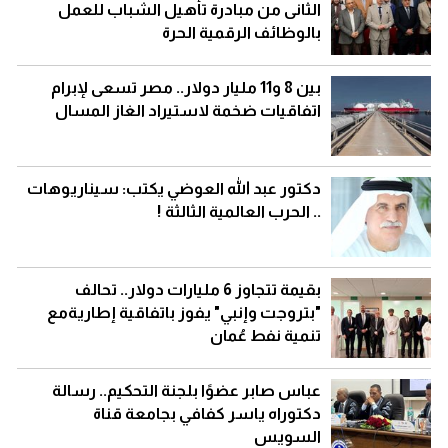
الثانى من مبادرة تأهيل الشباب للعمل
بالوظائف الرقمية الحرة
بين 8 و11 مليار دولار.. مصر تسعى لإبرام
اتفاقيات ضخمة لاستيراد الغاز المسال
دكتور عبد الله العوضي يكتب: سيناريوهات
.. الحرب العالمية الثالثة !
بقيمة تتجاوز 6 مليارات دولار.. تحالف
"بتروجت وإنبي" يفوز باتفاقية إطاريةمع
تنمية نفط عُمان
عباس صابر عضوًا بلجنة التحكيم.. رسالة
دكتوراه ياسر كفافي بجامعة قناة
السويس