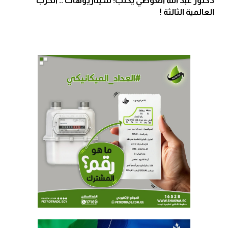
دكتور عبد الله العوضي يكتب: سيناريوهات .. الحرب
العالمية الثالثة !