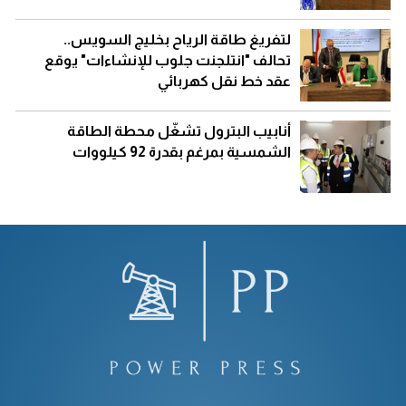
لتفريغ طاقة الرياح بخليج السويس..
تحالف "انتلجنت جلوب للإنشاءات" يوقع
عقد خط نقل كهربائي
أنابيب البترول تشغّل محطة الطاقة
الشمسية بمرغم بقدرة 92 كيلووات