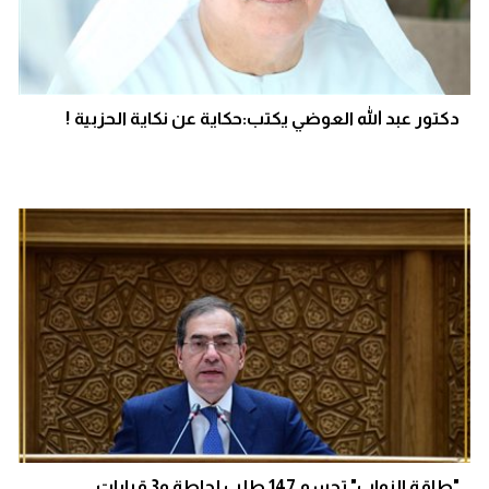
دكتور عبد الله العوضي يكتب:حكاية عن نكاية الحزبية !
"طاقة النواب" تحسم 147 طلب إحاطة و3 قرارات