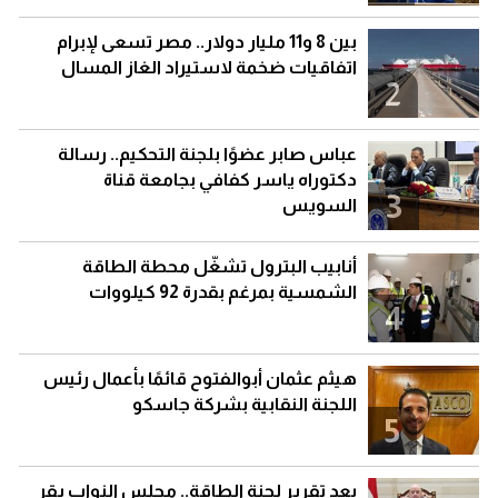
بين 8 و11 مليار دولار.. مصر تسعى لإبرام
اتفاقيات ضخمة لاستيراد الغاز المسال
2
عباس صابر عضوًا بلجنة التحكيم.. رسالة
دكتوراه ياسر كفافي بجامعة قناة
3
السويس
أنابيب البترول تشغّل محطة الطاقة
الشمسية بمرغم بقدرة 92 كيلووات
4
هيثم عثمان أبوالفتوح قائمًا بأعمال رئيس
اللجنة النقابية بشركة جاسكو
5
بعد تقرير لجنة الطاقة.. مجلس النواب يقر