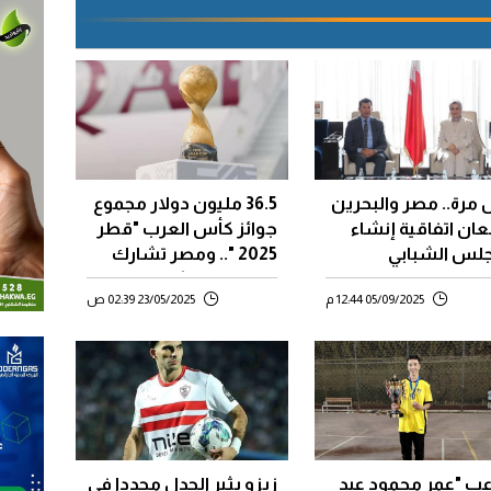
 مرة.. مصر والبحرين
36.5 مليون دولار مجموع
ان اتفاقية إنشاء
جوائز كأس العرب "قطر
جلس الشبابي
2025 ".. ومصر تشارك
حريني-المصري
بالمنتخب "الثاني "
05/09/2025 12:44 م
23/05/2025 02:39 ص
اعب "عمر محمود عبد
زيزو يثير الجدل مجددا فى