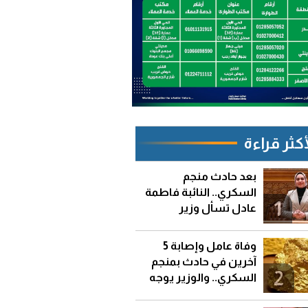
أكثر قراءة
بعد حادث منجم
السكري.. النائبة فاطمة
1
عادل تسأل وزير
البترول: لماذا تتكرر
الحوادث رغم كثرة
وفاة عامل وإصابة 5
الحديث عن السلامة؟
آخرين في حادث بمنجم
2
السكري.. والوزير يوجه
بالتحقيق وإيقاف العمل