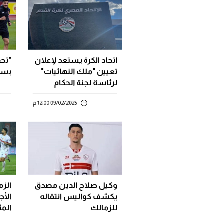
اتحاد الكرة يستعد لإعلان
"تحق
تعيين "ملك النهائيات"
بسب
لرئاسة لجنة الحكام
09/02/2025 12:00 م
وكيل صلاح الدين مصدق
الزم
يكشف كواليس انتقاله
الأج
للزمالك
المث