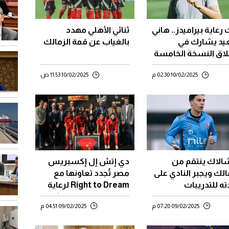
رعاية بيراميدز.. هاني
ثنائي الأهلي مهدد
د يشارك في
بالغياب عن قمة الزمالك
لاق النسخة الخامسة
ولة "FACup"
10/02/2025 02:30 م
10/02/2025 11:53 ص
الاك ينتقم من
دي إتش إل إكسبريس
الك ويجبر النادي على
مصر تُجدد تعاونها مع
ته للتدريبات
Right to Dream لرعاية
وتمكين المواهب الشابة
09/02/2025 07:20 م
09/02/2025 04:51 م