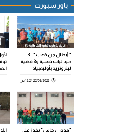
باور سبورت
" أبطال من ذهب ".. 3
لأول
ميداليات ذهبية و3 فضية
توقع
لبتروتريد بأوليمبياد
الم
الشركات
الب
22/09/2025 12:24 ص
"مودرن جاس" يفوز علي
الل