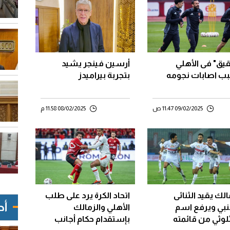
يق" فى الأهلي
أرسين فينجر يشيد
ب اصابات نجومه
بتجربة بيراميدز
09/02/2025 11:47 ص
08/02/2025 11:58 م
الك يقيد الثنائى
اتحاد الكرة يرد على طلب
أح
نبي ويرفع اسم
الأهلي والزمالك
لوثي من قائمته
بإستقدام حكام أجانب