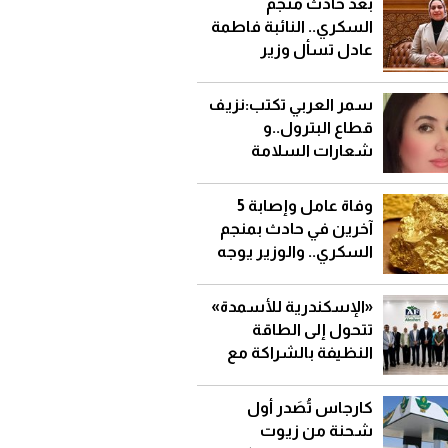
بعد حادث منجم
السكري.. النائبة فاطمة
عادل تسأل وزير
البترول: لماذا تتكرر
الحوادث رغم كثرة
سمر العربي تكتب:نزيف
الحديث عن السلامة؟
قطاع البترول..و
شعارات السلامة
والصحة المهنية
وفاة عامل وإصابة 5
آخرين في حادث بمنجم
السكري.. والوزير يوجه
بالتحقيق وإيقاف العمل
بالأنفاق مؤقتًا
«الإسكندرية للأسمدة»
تتحول إلى الطاقة
النظيفة بالشراكة مع
«SolarizEgypt»
كارجاس تُصَدر أول
شحنة من زيوت