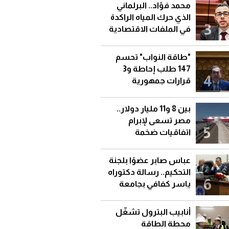
بالأنفاق مؤقتًا
محمد فؤاد.. البرلماني
الذي حرك المياه الراكدة
3
في الملفات الاقتصادية
تحت القبة
"طاقة النواب" تحسم
147 طلب إحاطة و3
4
قرارات جمهورية
بين 8 و11 مليار دولار..
مصر تسعى لإبرام
5
اتفاقيات ضخمة
لاستيراد الغاز المسال
عباس صابر عضوًا بلجنة
التحكيم.. رسالة دكتوراه
6
ياسر كفافي بجامعة
قناة السويس
أنابيب البترول تشغّل
محطة الطاقة