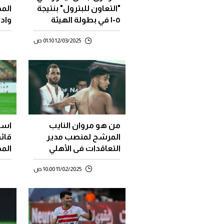
"التعاون للبترول" بنتيجة
الم
٥-١ في بطولة الهيئة
واد
الرمضانيه
في م
12/03/2025 01:10 ص
الطا
من هو مروان النايب
المرشح لمنصب مدير
قائم
التعاقدات فى الأهلي
المح
11/02/2025 10:00 ص