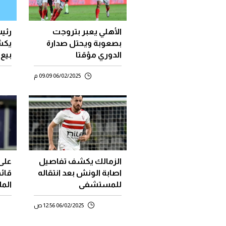
الأهلي يعبر بتروجت
رئي
بصعوبة ويحتل صدارة
يكش
الدوري مؤقتا
بيع 
عكس
06/02/2025 09:09 م
الزمالك يكشف تفاصيل
على
اصابة الونش بعد انتقاله
قائم
للمستشفى
الم
06/02/2025 12:56 ص