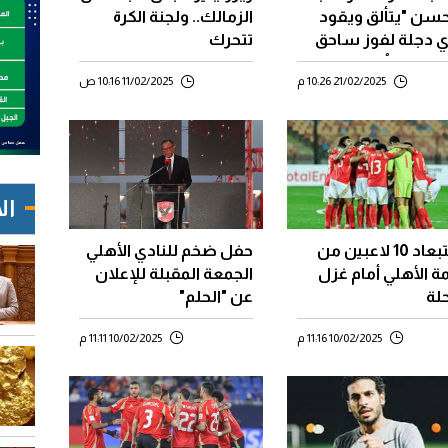
حسن "يتألق ويقود
الزمالك.. ولجنة الكرة
ي دجلة لفوز ساحق
تتحرك
باراة لا تُنسى لكرة
21/02/2025 10:26 م
11/02/2025 10:16 ص
ئرة
ال
استبعاد 10 لاعبين من
حفل ضخم للنادي الأهلي
ة الأهلي أمام غزل
الجمعة المقبلة للإعلان
لة
عن "الحلم"
10/02/2025 11:16 م
10/02/2025 11:11 م