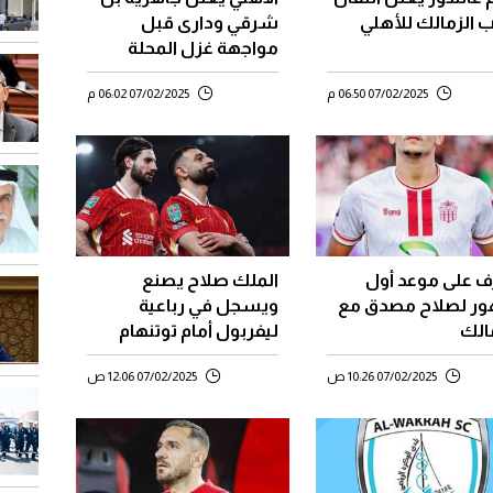
 الزمالك للأهلي
شرقي ودارى قبل
مواجهة غزل المحلة
07/02/2025 06:50 م
07/02/2025 06:02 م
ف على موعد أول
الملك صلاح يصنع
ر لصلاح مصدق مع
ويسجل في رباعية
الك
ليفربول أمام توتنهام
ويقود الريدز إلي نهائي
07/02/2025 10:26 ص
07/02/2025 12:06 ص
كأس الرابطة