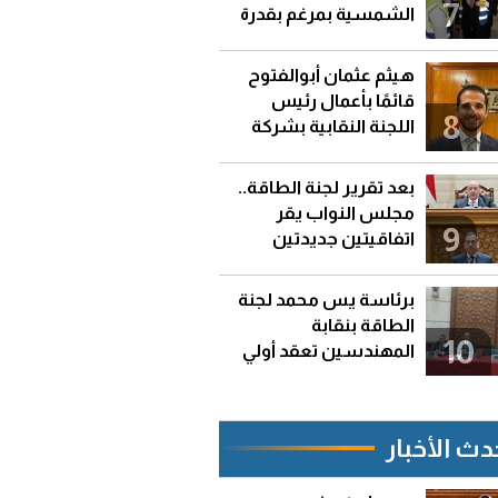
7
الشمسية بمرغم بقدرة
92 كيلووات
هيثم عثمان أبوالفتوح
قائمًا بأعمال رئيس
8
اللجنة النقابية بشركة
جاسكو
بعد تقرير لجنة الطاقة..
مجلس النواب يقر
9
اتفاقيتين جديدتين
للتنقيب عن البترول
برئاسة يس محمد لجنة
الطاقة بنقابة
10
المهندسين تعقد أولي
اجتماعتها
دث الأخبار