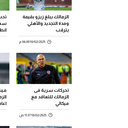
الزمالك يبلغ زيزو بقيمة
تحت 
ومدة التجديد والأهلي
سعي
يترقب
انط
من بط
10/02/2025 06:49 م
تحركات سرية فى
ميش
الزمالك للتعاقد مع
الزم
ميكالي
اعاد
10/02/2025 11:37 ص