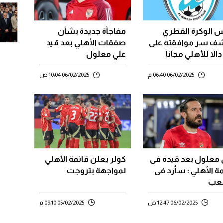
س الوكرة القطري
مفاجأة جديدة بشأن
ف سر موافقته على
صفقات الأهلي بعد قيد
دالا للأهلي مجانا
علي معلول
 الزمالك
06/02/2025 06:40 م
06/02/2025 10:04 ص
 معلول بعد قيده فى
كولر يعلن قائمة الأهلي
ة الأهلي : سأرد فى
لمواجهة بتروجت
لعب
06/02/2025 12:47 ص
05/02/2025 09:10 م