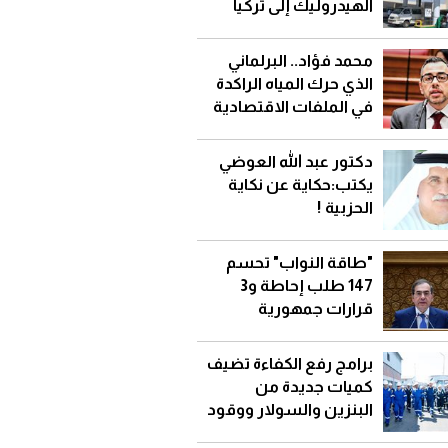
الهيدروليك إلى تركيا
محمد فؤاد.. البرلماني
الذي حرك المياه الراكدة
في الملفات الاقتصادية
تحت القبة
دكتور عبد الله العوضي
يكتب:حكاية عن نكاية
الحزبية !
"طاقة النواب" تحسم
147 طلب إحاطة و3
قرارات جمهورية
برامج رفع الكفاءة تضيف
كميات جديدة من
البنزين والسولار ووقود
الطائرات وتخفض