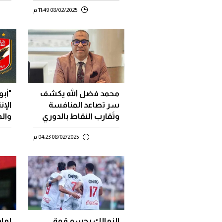
08/02/2025 11:49 م
محمد فضل الله يكشف
"أبو
سر تصاعد المنافسة
الإن
وتَقارب النقاط بالدوري
وال
المصري
08/02/2025 04:23 م
الزمالك يحسم قمة
إمام