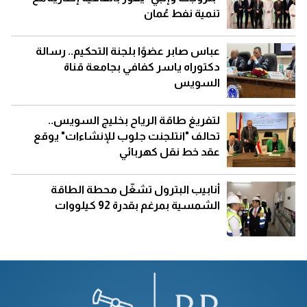
تنمية نفط عُمان
عباس صابر عضوًا بلجنة التحكيم.. رسالة
دكتوراه ياسر كفافي بجامعة قناة
السويس
لتفريغ طاقة الرياح بخليج السويس..
تحالف "انتلجنت جلوب للإنشاءات" يوقع
عقد خط نقل كهربائي
أنابيب البترول تشغّل محطة الطاقة
الشمسية بمرغم بقدرة 92 كيلووات