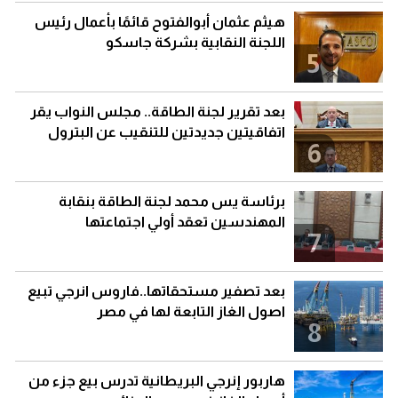
هيثم عثمان أبوالفتوح قائمًا بأعمال رئيس
اللجنة النقابية بشركة جاسكو
5
بعد تقرير لجنة الطاقة.. مجلس النواب يقر
اتفاقيتين جديدتين للتنقيب عن البترول
6
برئاسة يس محمد لجنة الطاقة بنقابة
المهندسين تعقد أولي اجتماعتها
7
بعد تصفير مستحقاتها..فاروس انرجي تبيع
اصول الغاز التابعة لها في مصر
8
هاربور إنرجي البريطانية تدرس بيع جزء من