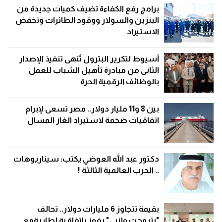
برامج رفع الكفاءة تضيف كميات جديدة من
البنزين والسولار ووقود الطائرات وتخفض
الاستيراد
أسيوط لتكرير البترول تُنهى تنفيذ الإصدار
الثانى من مبادرة تأهيل الشباب للعمل
بالوظائف الرقمية الحرة
بين 8 و11 مليار دولار.. مصر تسعى لإبرام
اتفاقيات ضخمة لاستيراد الغاز المسال
دكتور عبد الله العوضي يكتب: سيناريوهات
.. الحرب العالمية الثالثة !
بقيمة تتجاوز 6 مليارات دولار.. تحالف
"بتروجت وإنبي" يفوز باتفاقية إطاريةمع