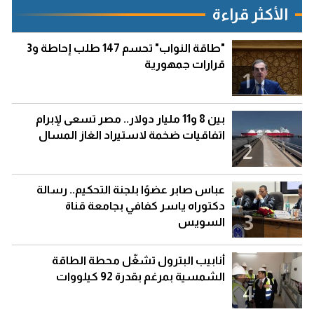
الأكثر قراءة
"طاقة النواب" تحسم 147 طلب إحاطة و3
قرارات جمهورية
1
بين 8 و11 مليار دولار.. مصر تسعى لإبرام
اتفاقيات ضخمة لاستيراد الغاز المسال
2
عباس صابر عضوًا بلجنة التحكيم.. رسالة
دكتوراه ياسر كفافي بجامعة قناة
3
السويس
أنابيب البترول تشغّل محطة الطاقة
الشمسية بمرغم بقدرة 92 كيلووات
4