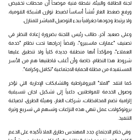
لجنة الطاقة والبيئة، نقطة فنية موضحاً أن محطات تخفيض
ورفع ضغط الغاز تُنشأ أساساً لضبط توازن الشبكة القومية،
ولا يرتبط وجودها جغرافياً ببدء التوصيل المباشر للمنازل.
وعلى صعيد آخر، طالب رئيس اللجنة بضرورة إعادة النظر في
تصنيف "عمارات ماسبيرو"، رافضاً إدراجها تحت نظام "خدمة
العملاء"، ومؤكداً أنها منطقة جديدة كلياً ولا تنطبق عليها
شروط هذا النظام، خاصة وأن أغلب قاطنيها هم من الأسر
المستفيدة من مظلة الحماية الاجتماعية "تكافل وكرامة".
كما انتقد "الملا" البيروقراطية والتشابكات الإدارية التي تؤخر
وصول الخدمة للمواطنين، داعياً إلى تشكيل لجان تنسيقية
إلزامية تضم المحافظات، شركات الغاز، وهيئة الطرق، لصياغة
بروتوكولات عمل تنهي هذه النزاعات وتسهم في تسريع وتيرة
التنفيذ.
وفي ختام الاجتماع، جدد المهندس طارق الملا تأكيده على الدعم