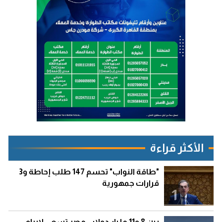
الأكثر قراءة
"طاقة النواب" تحسم 147 طلب إحاطة و3
قرارات جمهورية
1
بين 8 و11 مليار دولار.. مصر تسعى لإبرام