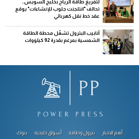
لتفريغ طاقة الرياح بخليج السويس..
تحالف "انتلجنت جلوب للإنشاءات" يوقع
عقد خط نقل كهربائي
أنابيب البترول تشغّل محطة الطاقة
الشمسية بمرغم بقدرة 92 كيلووات
أهم الاخبار
بترول وطاقة
أسواق خليجية
بنوك