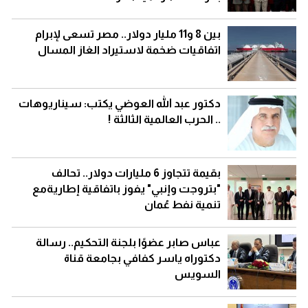
بين 8 و11 مليار دولار.. مصر تسعى لإبرام
اتفاقيات ضخمة لاستيراد الغاز المسال
دكتور عبد الله العوضي يكتب: سيناريوهات
.. الحرب العالمية الثالثة !
بقيمة تتجاوز 6 مليارات دولار.. تحالف
"بتروجت وإنبي" يفوز باتفاقية إطاريةمع
تنمية نفط عُمان
عباس صابر عضوًا بلجنة التحكيم.. رسالة
دكتوراه ياسر كفافي بجامعة قناة
السويس