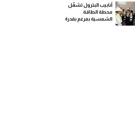
خط نقل كهربائي
أنابيب البترول تشغّل
محطة الطاقة
الشمسية بمرغم بقدرة
92 كيلووات