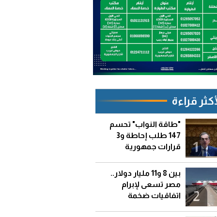
أكثر قراءة
"طاقة النواب" تحسم
147 طلب إحاطة و3
1
قرارات جمهورية
بين 8 و11 مليار دولار..
مصر تسعى لإبرام
2
اتفاقيات ضخمة
لاستيراد الغاز المسال