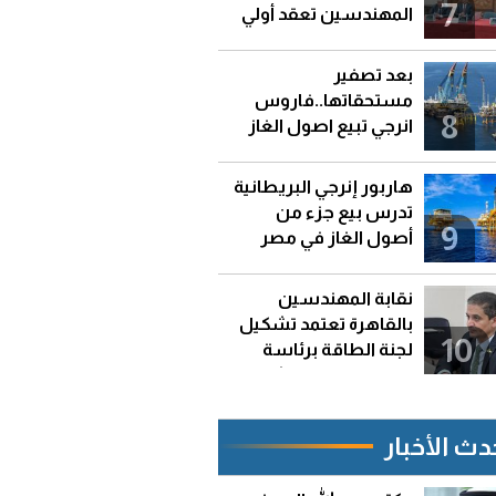
7
المهندسين تعقد أولي
اجتماعتها
بعد تصفير
مستحقاتها..فاروس
8
انرجي تبيع اصول الغاز
التابعة لها في مصر
هاربور إنرجي البريطانية
تدرس بيع جزء من
9
أصول الغاز في مصر
والجزائر
نقابة المهندسين
بالقاهرة تعتمد تشكيل
10
لجنة الطاقة برئاسة
المهندس الاستشاري
أحمد عرفه
دث الأخبار