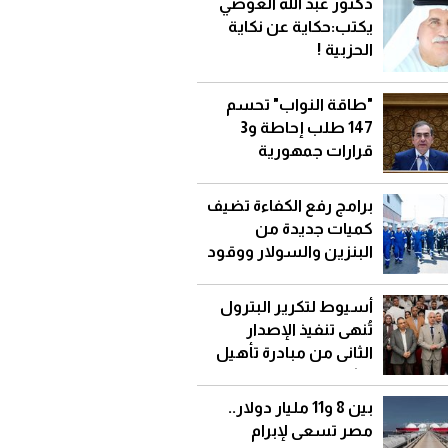
دكتور عبد الله العوضي
يكتب:حكاية عن نكاية
الحزبية !
"طاقة النواب" تحسم
147 طلب إحاطة و3
قرارات جمهورية
برامج رفع الكفاءة تضيف
كميات جديدة من
البنزين والسولار ووقود
الطائرات وتخفض
الاستيراد
أسيوط لتكرير البترول
تُنهى تنفيذ الإصدار
الثانى من مبادرة تأهيل
الشباب للعمل
بالوظائف الرقمية الحرة
بين 8 و11 مليار دولار..
مصر تسعى لإبرام