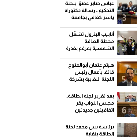
عباس صابر عضوًا بلجنة
التحكيم.. رسالة دكتوراه
3
ياسر كفافي بجامعة
قناة السويس
أنابيب البترول تشغّل
محطة الطاقة
4
الشمسية بمرغم بقدرة
92 كيلووات
هيثم عثمان أبوالفتوح
قائمًا بأعمال رئيس
5
اللجنة النقابية بشركة
جاسكو
بعد تقرير لجنة الطاقة..
مجلس النواب يقر
6
اتفاقيتين جديدتين
للتنقيب عن البترول
برئاسة يس محمد لجنة
الطاقة بنقابة