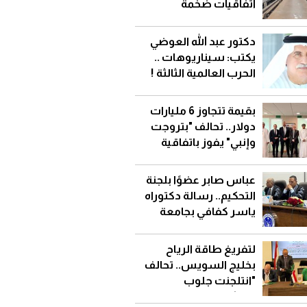
اتفاقيات ضخمة
لاستيراد الغاز المسال
دكتور عبد الله العوضي
يكتب: سيناريوهات ..
الحرب العالمية الثالثة !
بقيمة تتجاوز 6 مليارات
دولار.. تحالف "بتروجت
وإنبي" يفوز باتفاقية
إطاريةمع تنمية نفط
عُمان
عباس صابر عضوًا بلجنة
التحكيم.. رسالة دكتوراه
ياسر كفافي بجامعة
قناة السويس
لتفريغ طاقة الرياح
بخليج السويس.. تحالف
"انتلجنت جلوب
للإنشاءات" يوقع عقد