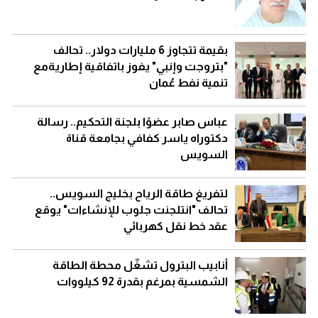
بقيمة تتجاوز 6 مليارات دولار.. تحالف
"بتروجت وإنبي" يفوز باتفاقية إطاريةمع
تنمية نفط عُمان
عباس صابر عضوًا بلجنة التحكيم.. رسالة
دكتوراه ياسر كفافي بجامعة قناة
السويس
لتفريغ طاقة الرياح بخليج السويس..
تحالف "انتلجنت جلوب للإنشاءات" يوقع
عقد خط نقل كهربائي
أنابيب البترول تشغّل محطة الطاقة
الشمسية بمرغم بقدرة 92 كيلووات