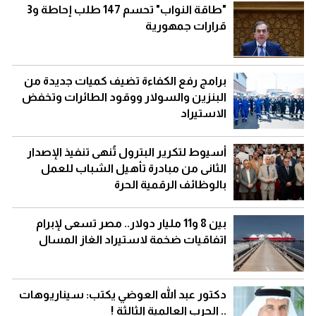
"طاقة النواب" تحسم 147 طلب إحاطة و3
قرارات جمهورية
برامج رفع الكفاءة تضيف كميات جديدة من
البنزين والسولار ووقود الطائرات وتخفض
الاستيراد
أسيوط لتكرير البترول تُنهى تنفيذ الإصدار
الثانى من مبادرة تأهيل الشباب للعمل
بالوظائف الرقمية الحرة
بين 8 و11 مليار دولار.. مصر تسعى لإبرام
اتفاقيات ضخمة لاستيراد الغاز المسال
دكتور عبد الله العوضي يكتب: سيناريوهات
.. الحرب العالمية الثالثة !