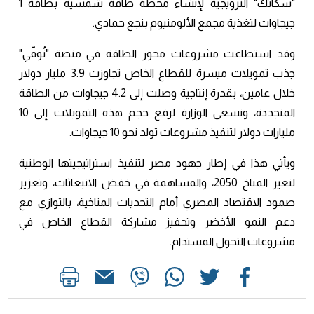
"سكاتك" النرويجية لإنشاء محطة طاقة شمسية بطاقة 1
جيجاوات لتغذية مجمع الألومنيوم بنجع حمادي.
وقد استطاعت مشروعات محور الطاقة في منصة "نُوفّي"
جذب تمويلات ميسرة للقطاع الخاص تجاوزت 3.9 مليار دولار
خلال عامين، بقدرة إنتاجية وصلت إلى 4.2 جيجاوات من الطاقة
المتجددة، وتسعى الوزارة لرفع حجم هذه التمويلات إلى 10
مليارات دولار لتنفيذ مشروعات تولد نحو 10 جيجاوات.
ويأتي هذا في إطار جهود مصر لتنفيذ استراتيجيتها الوطنية
لتغير المناخ 2050، والمساهمة في خفض الانبعاثات، وتعزيز
صمود الاقتصاد المصري أمام التحديات المناخية، بالتوازي مع
دعم النمو الأخضر وتحفيز مشاركة القطاع الخاص في
مشروعات التحول المستدام.