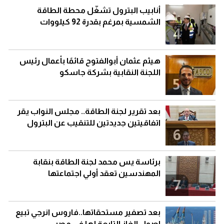
أنابيب البترول تشغّل محطة الطاقة
الشمسية بمرغم بقدرة 92 كيلووات
4
هيثم عثمان أبوالفتوح قائمًا بأعمال رئيس
اللجنة النقابية بشركة جاسكو
5
بعد تقرير لجنة الطاقة.. مجلس النواب يقر
اتفاقيتين جديدتين للتنقيب عن البترول
6
برئاسة يس محمد لجنة الطاقة بنقابة
المهندسين تعقد أولي اجتماعتها
7
بعد تصفير مستحقاتها..فاروس انرجي تبيع
اصول الغاز التابعة لها في مصر