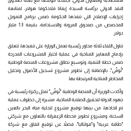
الاقتصادية والتعاون الدولي، اجتماعًا موسعًا مع بعثة صندوق
النقد الدولي برئاسة السيدة إيفانا فلادكوفا هولار، لمتابعة
إجراءات الإصلاح التي تنفذها الحكومة ضمن برنامج التمويل
المخصص من صندوق المرونة والاستدامة، بقيمة 1.3 مليار
دولار.
تناول اللقاء ثلاثة محاور رئيسية تعمل الوزارة على تنفيذها، تتعلق
بإدماج المعايير المناخية في عملية اختيار المشروعات المدرجة
ضمن خطة التنمية، وتوسيع نطاق مشروعات المنصة الوطنية
"نُوفّي"، بالإضافة إلى تطوير مشروع تسجيل الأصول وتحليل
المخاطر المناخية المرتبطة بها.
وأكدت الوزيرة أن المنصة الوطنية "نُوفّي" تمثل ركيزة رئيسية في
جهود الدولة لتحقيق الصلابة المناخية، مشيرة إلى خطوات عملية
تم اتخاذها، من بينها توقيع مشروع لتحلية مياه البحر بالعين
السخنة، ومشروع تطوير محطة الزعفرانة بالتعاون مع شركتي
"طاقة عربية" و"فولتاليا"، فضلاً عن توقيع اتفاق مع شركة