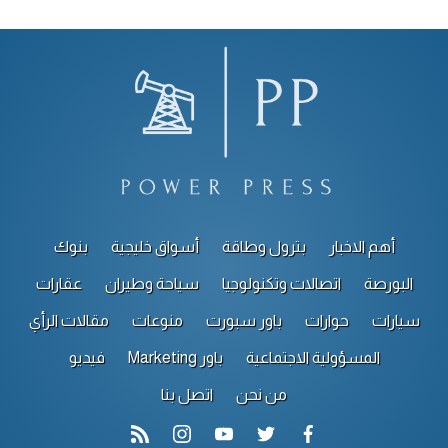
أهم الاخبار
بترول وطاقة
أسواق خليجية
بنوك
البورصة
اتصالات وتكنولوجيا
سياحة وطيران
عقارات
سيارات
حوارات
باور سبورت
منوعات
مقالات الرأي
المسؤولية الاجتماعية
باور Marketing
فيديو
من نحن
اتصل بنا
rss feed
instagram
youtube
twitter
facebook