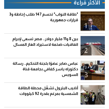
الأكثر قراءة
"طاقة النواب" تحسم 147 طلب إحاطة و3
قرارات جمهورية
1
بين 8 و11 مليار دولار.. مصر تسعى لإبرام
اتفاقيات ضخمة لاستيراد الغاز المسال
2
عباس صابر عضوًا بلجنة التحكيم.. رسالة
دكتوراه ياسر كفافي بجامعة قناة
3
السويس
أنابيب البترول تشغّل محطة الطاقة
الشمسية بمرغم بقدرة 92 كيلووات
4