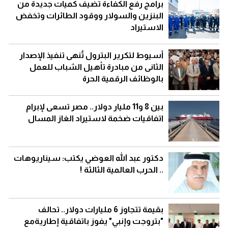
برامج رفع الكفاءة تضيف كميات جديدة من
البنزين والسولار ووقود الطائرات وتخفض
الاستيراد
أسيوط لتكرير البترول تُنهى تنفيذ الإصدار
الثانى من مبادرة تأهيل الشباب للعمل
بالوظائف الرقمية الحرة
بين 8 و11 مليار دولار.. مصر تسعى لإبرام
اتفاقيات ضخمة لاستيراد الغاز المسال
دكتور عبد الله العوضي يكتب: سيناريوهات
.. الحرب العالمية الثالثة !
بقيمة تتجاوز 6 مليارات دولار.. تحالف
"بتروجت وإنبي" يفوز باتفاقية إطاريةمع