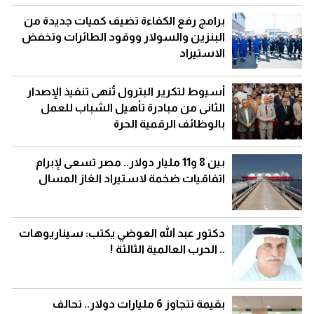
برامج رفع الكفاءة تضيف كميات جديدة من
البنزين والسولار ووقود الطائرات وتخفض
الاستيراد
أسيوط لتكرير البترول تُنهى تنفيذ الإصدار
الثانى من مبادرة تأهيل الشباب للعمل
بالوظائف الرقمية الحرة
بين 8 و11 مليار دولار.. مصر تسعى لإبرام
اتفاقيات ضخمة لاستيراد الغاز المسال
دكتور عبد الله العوضي يكتب: سيناريوهات
.. الحرب العالمية الثالثة !
بقيمة تتجاوز 6 مليارات دولار.. تحالف