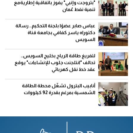
"بتروجت وإنبي" يفوز باتفاقية إطاريةمع
تنمية نفط عُمان
عباس صابر عضوًا بلجنة التحكيم.. رسالة
دكتوراه ياسر كفافي بجامعة قناة
السويس
لتفريغ طاقة الرياح بخليج السويس..
تحالف "انتلجنت جلوب للإنشاءات" يوقع
عقد خط نقل كهربائي
أنابيب البترول تشغّل محطة الطاقة
الشمسية بمرغم بقدرة 92 كيلووات