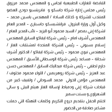
القابضة للغازات الطبيعية ايجاس و المهندس محمد مرزوق
رئيس مجلس إدارة شركة جاسكو و فابريتسيو دودى العضو
المنتدب للشركة و كذلك السادة / المهندس ياسين محمد –
وكيل أول وزارة البترول فرانتشيسكو جاسباري – المدير العام
لشركة إيني بمصر / السيد محمود أبو اليزيد – نائب المدير العام /
المهندس أشرف امام – رئيس شركة ايفاكو السابق المهندس
إسلام بسيوني – رئيس الشركة المتحدة لمشتقات الغاز /
المهندس نبوي محمود – رئيس شركة ايفاكو / الدكتور أشرف
شحاتة – مساعد رئيس شركة الوسطاني الأسبق / المهندس
حازم لطفي – رئيس شركة ميداليك السابق / المهندس حسن
عبد العزيز – رئيس شركة روهربمبن / اللواء محمود مخلوف /
المهندس مؤمن الخولي محمد السوداني / ولفيف كبير من
قيادات شركة إيني ودمياط لإسالة الغاز هيثم البيلى و سالى
الشعراوى و بسنت سمير
اختتم الحفل بتقديم دروع التكريم وكلمات التهنئة التي حملت
مشاعر صادقة من الحضور.