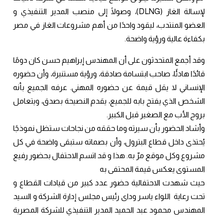
لإسالة الغاز (DLNG)، وصولًا إلى منصب المدير التنفيذي و
العضو المنتدب، ليقود واحدًا من أهم مشروعات الغاز في مصر
بكفاءة عالية ورؤية واضحة.
وقد أجمع المتحدثون على أن المهندس إبراهيم حسن كان دومًا
قائدًا هادئًا، صاحب ابتسامة صادقة، ورؤية مستنيرة، وأن حضوره
الإنساني لا يقل قيمة عن حضوره المهني. عرفه الجميع بأنه
الشخص الذي يفتح بابه للجميع، يقدم النصيحة بصدق، ويتعامل
بروح الأب مع الصغير قبل الكبير.
وأشاد الحضور بأن سيرته وما حققه من نجاحات ستظل نموذجًا
يُحتذى داخل قطاع البترول، وأن بصماته ستبقى واضحة في كل
مشروع وكل موقع مرّ به. هذا و قد اتسم الاحتفال بحضور رفيع
المستوى يعكس قيمة المحتفى به
حيث شهدت الاحتفالية حضور عدد كبير من قيادات القطاع و
تحت رعاية اللواء ياسر وداى رئيس مجلس إدارة الشركة و السيد
المهندس محمود عبد الحميد المدير التنفيذي للشركة المصرية