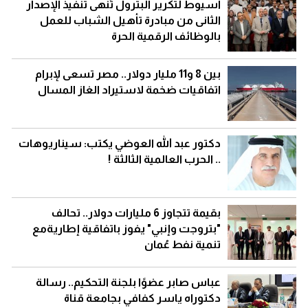
أسيوط لتكرير البترول تُنهى تنفيذ الإصدار
الثانى من مبادرة تأهيل الشباب للعمل
بالوظائف الرقمية الحرة
بين 8 و11 مليار دولار.. مصر تسعى لإبرام
اتفاقيات ضخمة لاستيراد الغاز المسال
دكتور عبد الله العوضي يكتب: سيناريوهات
.. الحرب العالمية الثالثة !
بقيمة تتجاوز 6 مليارات دولار.. تحالف
"بتروجت وإنبي" يفوز باتفاقية إطاريةمع
تنمية نفط عُمان
عباس صابر عضوًا بلجنة التحكيم.. رسالة
دكتوراه ياسر كفافي بجامعة قناة