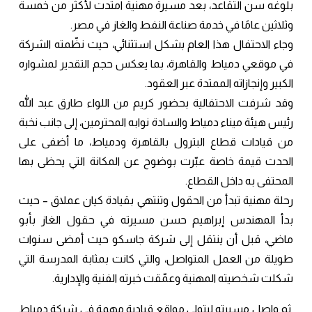
بلوغه سن التقاعد، بعد مسيرة مهنية امتدت لأكثر من خمسة
وثلاثين عامًا في خدمة صناعة النفط والغاز في مصر.
وجاء الاحتفال هذا العام بشكل استثنائي، حيث نظّمته الشركة
في موقعي دمياط والقاهرة، بما يعكس حجم التقدير لمشواره
الكبير وإنجازاته الممتدة عبر العقود.
وقد شرفت الاحتفالية بحضور كريم من اللواء طارق عبد الله
رئيس هيئة ميناء دمياط والسادة نوابه المحترمين، إلى جانب نخبة
من قيادات قطاع البترول بالقاهرة ودمياط، ما أضفى على
الحدث قيمة خاصة عبّرت بوضوح عن المكانة التي يحظى بها
المحتفى به داخل القطاع.
رحلة مهنية تبدأ من الحقول وتنتهي بقيادة كيان عملاق – حيث
بدأ المهندس إبراهيم حسن مسيرته في حقول الغاز بأبو
ماضي، قبل أن ينتقل إلى شركة جاسكو حيث أمضى سنوات
طويلة من العمل المتواصل، والتي كانت بمثابة المدرسة التي
شكلت شخصيته المهنية وعمّقت خبرته الفنية والإدارية.
ثم واصل مسيرته ليتولى مواقع قيادية مهمة في شركة دمياط