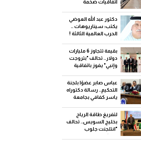
اتفاقيات ضخمة
لاستيراد الغاز المسال
دكتور عبد الله العوضي
يكتب: سيناريوهات ..
الحرب العالمية الثالثة !
بقيمة تتجاوز 6 مليارات
دولار.. تحالف "بتروجت
وإنبي" يفوز باتفاقية
إطاريةمع تنمية نفط
عُمان
عباس صابر عضوًا بلجنة
التحكيم.. رسالة دكتوراه
ياسر كفافي بجامعة
قناة السويس
لتفريغ طاقة الرياح
بخليج السويس.. تحالف
"انتلجنت جلوب
للإنشاءات" يوقع عقد