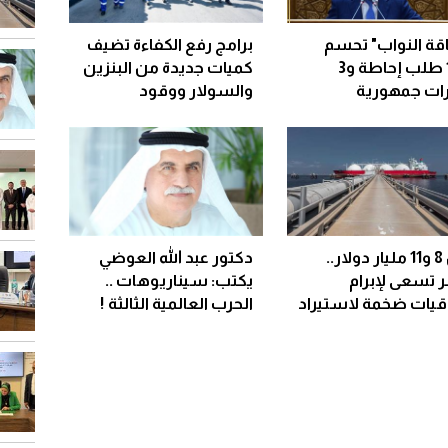
قة النواب" تحسم
برامج رفع الكفاءة تضيف
147 طلب إحاطة و3
كميات جديدة من البنزين
رات جمهورية
والسولار ووقود
الطائرات وتخفض
الاستيراد
بين 8 و11 مليار دولار..
دكتور عبد الله العوضي
 تسعى لإبرام
يكتب: سيناريوهات ..
اقيات ضخمة لاستيراد
الحرب العالمية الثالثة !
ز المسال