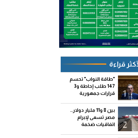
أكثر قراءة
"طاقة النواب" تحسم
147 طلب إحاطة و3
1
قرارات جمهورية
بين 8 و11 مليار دولار..
مصر تسعى لإبرام
2
اتفاقيات ضخمة
لاستيراد الغاز المسال