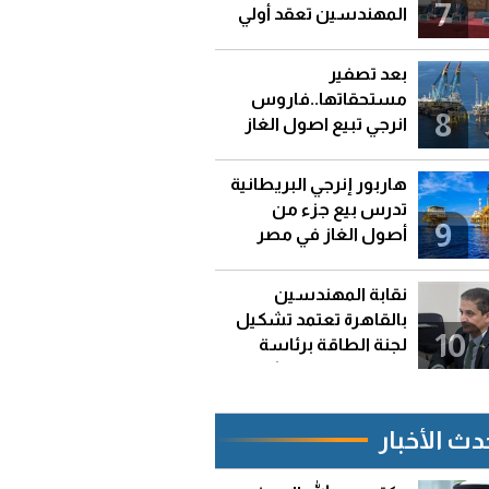
7
المهندسين تعقد أولي
اجتماعتها
بعد تصفير
مستحقاتها..فاروس
8
انرجي تبيع اصول الغاز
التابعة لها في مصر
هاربور إنرجي البريطانية
تدرس بيع جزء من
9
أصول الغاز في مصر
والجزائر
نقابة المهندسين
بالقاهرة تعتمد تشكيل
10
لجنة الطاقة برئاسة
المهندس الاستشاري
أحمد عرفه
دث الأخبار