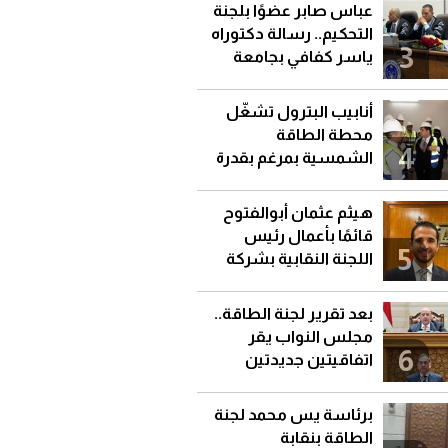
عباس صابر عضوًا بلجنة
التحكيم.. رسالة دكتوراه
3
ياسر كفافي بجامعة
قناة السويس
أنابيب البترول تشغّل
محطة الطاقة
4
الشمسية بمرغم بقدرة
92 كيلووات
هيثم عثمان أبوالفتوح
قائمًا بأعمال رئيس
5
اللجنة النقابية بشركة
جاسكو
بعد تقرير لجنة الطاقة..
مجلس النواب يقر
6
اتفاقيتين جديدتين
للتنقيب عن البترول
برئاسة يس محمد لجنة
الطاقة بنقابة