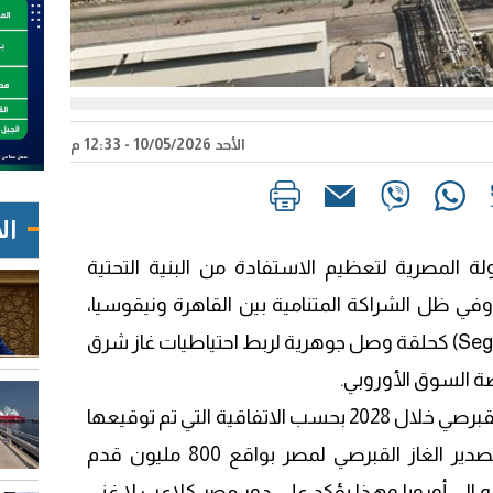
الأحد 10/05/2026 - 12:33 م
ال
ولة المصرية لتعظيم الاستفادة من البنية التحتية
 وفي ظل الشراكة المتنامية بين القاهرة ونيقوسيا،
تأتي محطة إسالة الغاز بدمياط (Segas) كحلقة وصل جوهرية لربط احتياطيات غاز شرق
ة السوق الأوروبي.
​ويستعد المصنع لاستقبال الغاز القبرصي خلال 2028 بحسب الاتفاقية التي تم توقيعها
مارس الماضي والتي تنص علي تصدير الغاز القبرصي لمصر بواقع 800 مليون قدم
 الي أوروبا وهذا يؤكد علي دور مصر كلاعب لا غنى