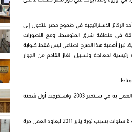
د الركائز الاستراتيجية في طموح مصر للتحول إلى
لطاقة في منطقة شرق المتوسط. ومع التطورات
ة، تبرز أهمية هذا الصرح الصناعي ليس فقط كبوابة
رئيسية لمعالجة وتسييل الغاز القادم من الجوار
مياط:
1-تأسس المصنع عام 2000، وبدأ العمل به في سبتمبر 2003، واستخرجت أول شحنة
2- توقف المصنع عن العمل لمدة 8 سنوات بسبب ثورة يناير 2011 ليعاود العمل مرة