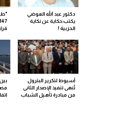
دكتور عبد الله العوضي
"طا
يكتب:حكاية عن نكاية
الحزبية !
قرا
أسيوط لتكرير البترول
تُنهى تنفيذ الإصدار الثانى
مصر
من مبادرة تأهيل الشباب
اتف
للعمل بالوظائف الرقمية
الغا
الحرة