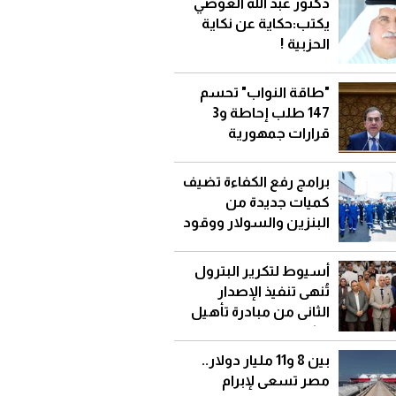
دكتور عبد الله العوضي
يكتب:حكاية عن نكاية
الحزبية !
"طاقة النواب" تحسم
147 طلب إحاطة و3
قرارات جمهورية
برامج رفع الكفاءة تضيف
كميات جديدة من
البنزين والسولار ووقود
الطائرات وتخفض
الاستيراد
أسيوط لتكرير البترول
تُنهى تنفيذ الإصدار
الثانى من مبادرة تأهيل
الشباب للعمل
بالوظائف الرقمية الحرة
بين 8 و11 مليار دولار..
مصر تسعى لإبرام