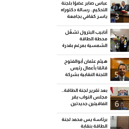
عباس صابر عضوًا بلجنة
التحكيم.. رسالة دكتوراه
3
ياسر كفافي بجامعة
قناة السويس
أنابيب البترول تشغّل
محطة الطاقة
4
الشمسية بمرغم بقدرة
92 كيلووات
هيثم عثمان أبوالفتوح
قائمًا بأعمال رئيس
5
اللجنة النقابية بشركة
جاسكو
بعد تقرير لجنة الطاقة..
مجلس النواب يقر
6
اتفاقيتين جديدتين
للتنقيب عن البترول
برئاسة يس محمد لجنة
الطاقة بنقابة