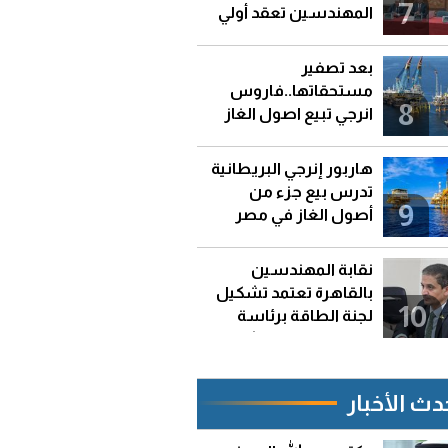
7
المهندسين تعقد أولي
اجتماعتها
بعد تصفير
مستحقاتها..فاروس
8
انرجي تبيع اصول الغاز
التابعة لها في مصر
هاربور إنرجي البريطانية
تدرس بيع جزء من
9
أصول الغاز في مصر
والجزائر
نقابة المهندسين
بالقاهرة تعتمد تشكيل
10
لجنة الطاقة برئاسة
المهندس الاستشاري
أحمد عرفه
دث الأخبار