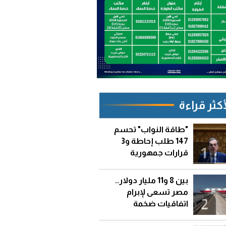
أكثر قراءة
"طاقة النواب" تحسم
147 طلب إحاطة و3
1
قرارات جمهورية
بين 8 و11 مليار دولار..
مصر تسعى لإبرام
2
اتفاقيات ضخمة
لاستيراد الغاز المسال