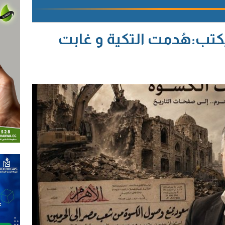
كتب:هُدمت التكية و غابت