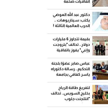
اتفاقيات ضخمة
لاستيراد الغاز المسال
دكتور عبد الله العوضي
يكتب: سيناريوهات ..
الحرب العالمية الثالثة !
بقيمة تتجاوز 6 مليارات
دولار.. تحالف "بتروجت
وإنبي" يفوز باتفاقية
إطاريةمع تنمية نفط
عُمان
عباس صابر عضوًا بلجنة
التحكيم.. رسالة دكتوراه
ياسر كفافي بجامعة
قناة السويس
لتفريغ طاقة الرياح
بخليج السويس.. تحالف
"انتلجنت جلوب
للإنشاءات" يوقع عقد