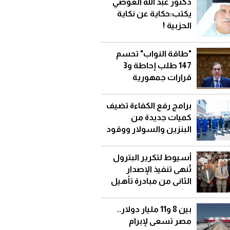
دكتور عبد الله العوضي
يكتب:حكاية عن نكاية
الحزبية !
"طاقة النواب" تحسم
147 طلب إحاطة و3
قرارات جمهورية
برامج رفع الكفاءة تضيف
كميات جديدة من
البنزين والسولار ووقود
الطائرات وتخفض
الاستيراد
أسيوط لتكرير البترول
تُنهى تنفيذ الإصدار
الثانى من مبادرة تأهيل
الشباب للعمل
بالوظائف الرقمية الحرة
بين 8 و11 مليار دولار..
مصر تسعى لإبرام