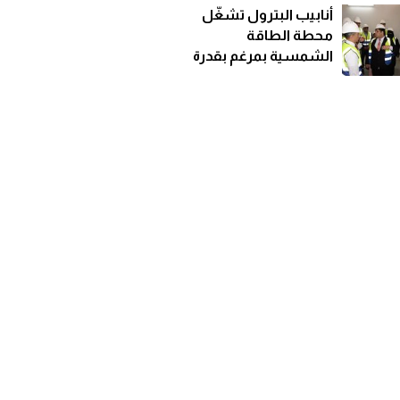
خط نقل كهربائي
أنابيب البترول تشغّل
محطة الطاقة
الشمسية بمرغم بقدرة
92 كيلووات