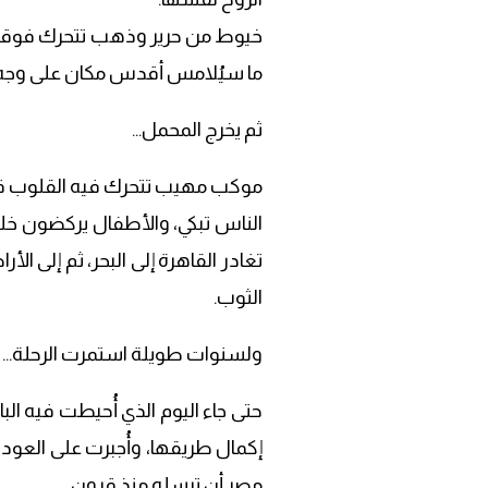
خيوط من حرير وذهب تتحرك فوقها أ
ما سيُلامس أقدس مكان على وجه 
ثم يخرج المحمل…
موكب مهيب تتحرك فيه القلوب قب
الناس تبكي، والأطفال يركضون خلف
تغادر القاهرة إلى البحر، ثم إلى 
الثوب.
ولسنوات طويلة استمرت الرحلة…
حتى جاء اليوم الذي أُحيطت فيه الب
إكمال طريقها، وأُجبرت على العودة
مصر أن ترسله منذ قرون.