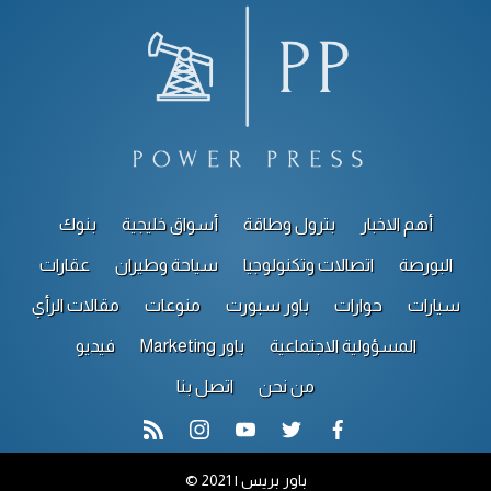
أهم الاخبار
بترول وطاقة
أسواق خليجية
بنوك
البورصة
اتصالات وتكنولوجيا
سياحة وطيران
عقارات
سيارات
حوارات
باور سبورت
منوعات
مقالات الرأي
المسؤولية الاجتماعية
باور Marketing
فيديو
من نحن
اتصل بنا
rss feed
instagram
youtube
twitter
facebook
© 2021 | باور بريس