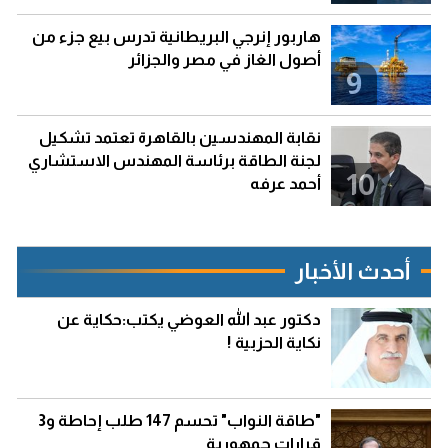
هاربور إنرجي البريطانية تدرس بيع جزء من
أصول الغاز في مصر والجزائر
9
نقابة المهندسين بالقاهرة تعتمد تشكيل
لجنة الطاقة برئاسة المهندس الاستشاري
10
أحمد عرفه
أحدث الأخبار
دكتور عبد الله العوضي يكتب:حكاية عن
نكاية الحزبية !
"طاقة النواب" تحسم 147 طلب إحاطة و3
قرارات جمهورية