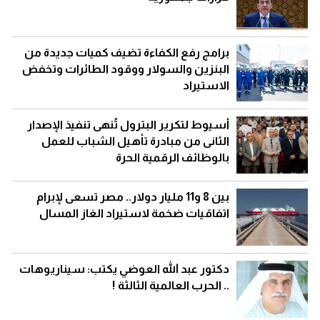
برامج رفع الكفاءة تضيف كميات جديدة من
البنزين والسولار ووقود الطائرات وتخفض
الاستيراد
أسيوط لتكرير البترول تُنهى تنفيذ الإصدار
الثانى من مبادرة تأهيل الشباب للعمل
بالوظائف الرقمية الحرة
بين 8 و11 مليار دولار.. مصر تسعى لإبرام
اتفاقيات ضخمة لاستيراد الغاز المسال
دكتور عبد الله العوضي يكتب: سيناريوهات
.. الحرب العالمية الثالثة !