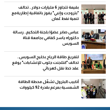
بقيمة تتجاوز 6 مليارات دولار.. تحالف
"بتروجت وإنبي" يفوز باتفاقية إطاريةمع
تنمية نفط عُمان
عباس صابر عضوًا بلجنة التحكيم.. رسالة
دكتوراه ياسر كفافي بجامعة قناة
السويس
لتفريغ طاقة الرياح بخليج السويس..
تحالف "انتلجنت جلوب للإنشاءات" يوقع
عقد خط نقل كهربائي
أنابيب البترول تشغّل محطة الطاقة
الشمسية بمرغم بقدرة 92 كيلووات