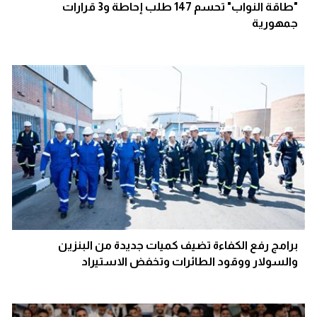
"طاقة النواب" تحسم 147 طلب إحاطة و3 قرارات
جمهورية
برامج رفع الكفاءة تضيف كميات جديدة من البنزين
والسولار ووقود الطائرات وتخفض الاستيراد