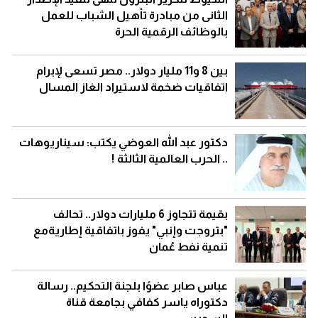
الثانى من مبادرة تأهيل الشباب للعمل
بالوظائف الرقمية الحرة
بين 8 و11 مليار دولار.. مصر تسعى لإبرام
اتفاقيات ضخمة لاستيراد الغاز المسال
دكتور عبد الله العوضي يكتب: سيناريوهات
.. الحرب العالمية الثالثة !
بقيمة تتجاوز 6 مليارات دولار.. تحالف
"بتروجت وإنبي" يفوز باتفاقية إطاريةمع
تنمية نفط عُمان
عباس صابر عضوًا بلجنة التحكيم.. رسالة
دكتوراه ياسر كفافي بجامعة قناة