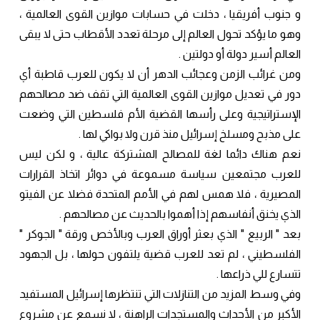
و جنوب أفريقيا ، دخلت في حسابات موازين القوى العالمية ،
وهو ما يؤكد تحول العالم إلى مرحلة تعدد الأقطاب حتى لا يبقى
العالم أسير دولة أو دولتين .
ومن غرائب الزمن وعجائب الدهر أن لا يكون للعرب قاطبة أي
دور في تعديل موازين القوى العالمية التي تقف ضد مصالحهم
الإستراتيجية وعلى رأسها القضية الأم فلسطين التي وضعت
على مذبح ومسلخ إسرائيل منذ قرن ولا بواكي لها .
نعم هناك دائما لغة للمصالح المشتركة عالية ، و لكن ليس
للعرب مجتمعين سياسة مسموعة في دوائر اتخاذ القرارات
المصيرية ، فلا همس لهم في الأمم المتحدة فضلا عن الفيتو
الذي يخنق أنفاسهم إذا أهموا بالحديث عن مصالحهم .
بعد " الربيع " الذي بعثر أوراق العرب وبالأخص ورقة " الجوكر "
الفلسطيني ، لم تعد للعرب قضية يلتفون حولها ، بل الجهود
تتسارع للي ذراعها .
وفي وسط المزيد من التنازلات التي تنتظرها إسرائيل المستفيد
الأكبر من الأحداث والمستجدات الراهنة ، لا نسمع عن مشروع