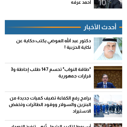
10
أحمد عرفه
أحدث الأخبار
دكتور عبد الله العوضي يكتب:حكاية عن
نكاية الحزبية !
"طاقة النواب" تحسم 147 طلب إحاطة و3
قرارات جمهورية
برامج رفع الكفاءة تضيف كميات جديدة من
البنزين والسولار ووقود الطائرات وتخفض
الاستيراد
أسيوط لتكرير البترول تُنهى تنفيذ الإصدار