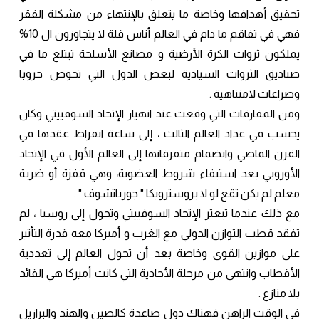
تحقيق أهدافها وخاصة ما يتعلق بالإنتهاء من مشكلة الفقر
فهي في تفاقم ما دام في العالم أناس قلة لا يتجاوزون ال 10%
يملكون ثروات الكرة الأرضية و مصانع الأسلحة تبتلع ما في
صناديق الثروات السيادية لبعض الدول التي تخوض حروبا
وصراعات لامتناهية .
ومن المفارقات التي وقعت عند انهيار الإتحاد السوفييتي وكان
يحسب في عداد العالم الثالث ، إلى ساعة انفراط عقدها في
القرن الماضي وانضمام متفرقاتها إلى العالم الأول في الإتحاد
الأوروبي بعد استيفاء شروط العضوية، وهي قفزة أو ضربة
معلم لم يكن تقع لو لا بروسترويكا " جورباتشوف " .
مع ذلك عندما تبعثر الإتحاد السوفييتي وتحول إلى روسيا ، لم
تفقد قطب التوازن الدولي مع الغرب و أميركا معه قدرة التأثير
على موازين القوى وخاصة بعد أن تحول العالم إلى تعددية
الأقطاب وانتهى من مرحلة الأحادية التي كانت أميركا هي القائد
بلا منازع .
في الوقت الراهن فهناك دول صاعدة كالصين والهند والبرازيل